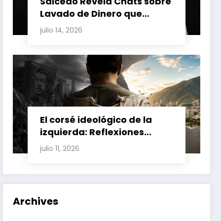
Salcedo Revela Chats sobre
Lavado de Dinero que
Involucran a Glas, Correa y
julio 14, 2026
Juan Fernando Petro en el
Caso Magnicidio
El corsé ideológico de la
izquierda: Reflexiones
sobre el fracaso chavista y
julio 11, 2026
la crisis moral en América
Latina
Archives