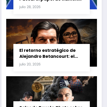
Carretero en el triángulo de
julio 28, 2026
Carretero y su impacto en
Venezuela y Cuba
El retorno estratégico de
Alejandro Betancourt: el
bolichico que desafía la
julio 20, 2026
justicia y renueva su poder
en la industria petrolera
venezolana