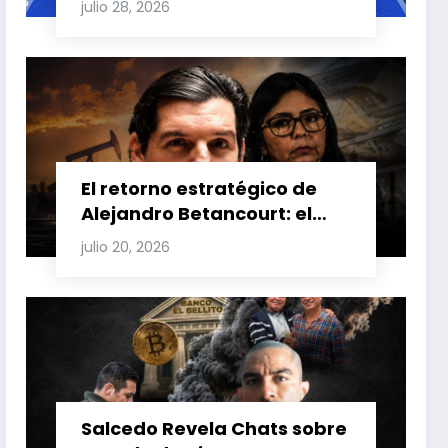
julio 28, 2026
Carretero y su impacto en
Venezuela y Cuba
El retorno estratégico de
Alejandro Betancourt: el
bolichico que desafía la
julio 20, 2026
justicia y renueva su poder
en la industria petrolera
venezolana
Salcedo Revela Chats sobre