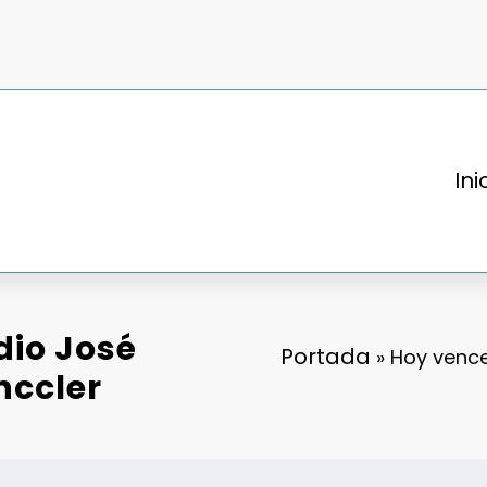
Ini
dio José
Portada
»
Hoy vence
nccler