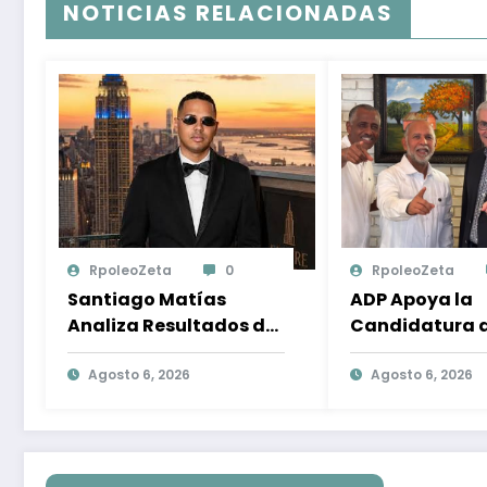
NOTICIAS RELACIONADAS
RpoleoZeta
0
RpoleoZeta
Santiago Matías
ADP Apoya la
Analiza Resultados de
Candidatura 
Encuesta
Gonzalo Castil
Internacional sobre el
Agosto 6, 2026
Compromiso co
Agosto 6, 2026
Panorama Político en
Desarrollo Nac
República Dominicana:
la Participaci
Tendencias y
Política
Opiniones de los