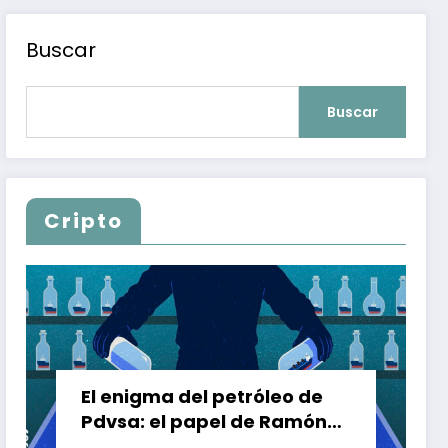
Buscar
Buscar
Cripto
El enigma del petróleo de
Pdvsa: el papel de Ramón
Carretero en el triángulo de