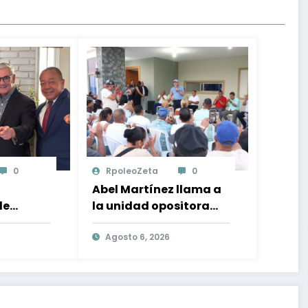
0
RpoleoZeta
0
Abel Martínez llama a
de
la unidad opositora
lo:
para desplazar al PRM
n el
y recuperar la
Agosto 6, 2026
ional y
confianza ciudadana
ón