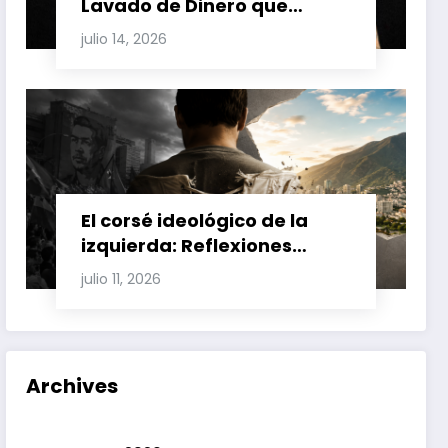
Lavado de Dinero que
Involucran a Glas, Correa y
julio 14, 2026
Juan Fernando Petro en el
Caso Magnicidio
El corsé ideológico de la
izquierda: Reflexiones
sobre el fracaso chavista y
julio 11, 2026
la crisis moral en América
Latina
Archives