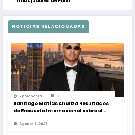
trabajadores de Polar
NOTICIAS RELACIONADAS
RpoleoZeta
0
Santiago Matías Analiza Resultados
de Encuesta Internacional sobre el
Panorama Político en República
Agosto 6, 2026
Dominicana: Tendencias y Opiniones
de los Ciudadanos