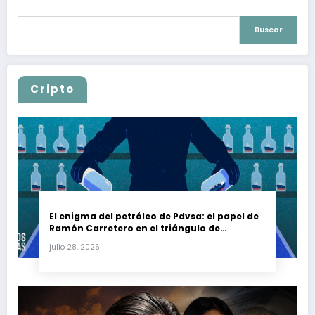
Buscar
Cripto
El enigma del petróleo de Pdvsa: el papel de
Ramón Carretero en el triángulo de
Carretero y su impacto en Venezuela y Cuba
julio 28, 2026