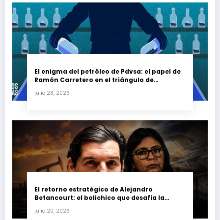
El enigma del petróleo de Pdvsa: el papel de
Ramón Carretero en el triángulo de
Carretero y su impacto en Venezuela y Cuba
julio 28, 2026
El retorno estratégico de Alejandro
Betancourt: el bolichico que desafía la
justicia y renueva su poder en la industria
julio 20, 2026
petrolera venezolana