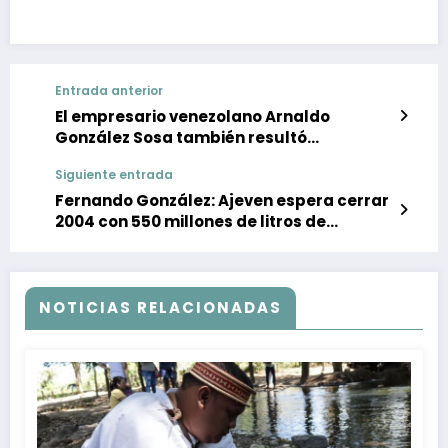
Entrada anterior
El empresario venezolano Arnaldo
González Sosa también resultó
favorecido con la negociación BellSouth-
Siguiente entrada
Oswaldo Cisneros
Fernando González: Ajeven espera cerrar
2004 con 550 millones de litros de
refrescos
NOTICIAS RELACIONADAS