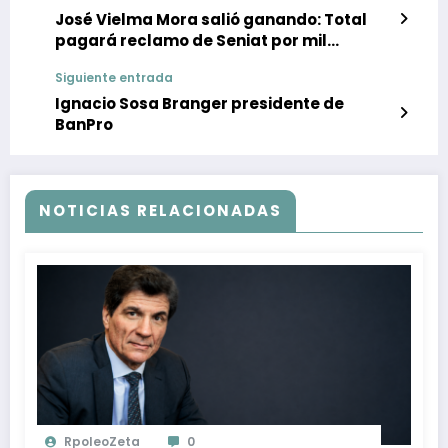
José Vielma Mora salió ganando: Total
pagará reclamo de Seniat por mil
millones de dólares
Siguiente entrada
Ignacio Sosa Branger presidente de
BanPro
NOTICIAS RELACIONADAS
RpoleoZeta
0