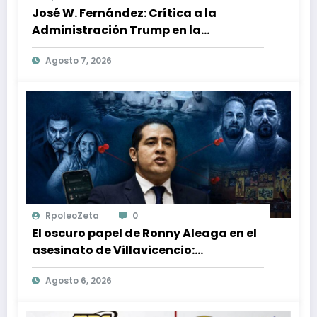
José W. Fernández: Crítica a la
Administración Trump en la
Búsqueda de Libertad y Estabilidad
Agosto 7, 2026
en Venezuela
RpoleoZeta
0
El oscuro papel de Ronny Aleaga en el
asesinato de Villavicencio:
conexiones con Jordán y Christiansen
Agosto 6, 2026
reveladas