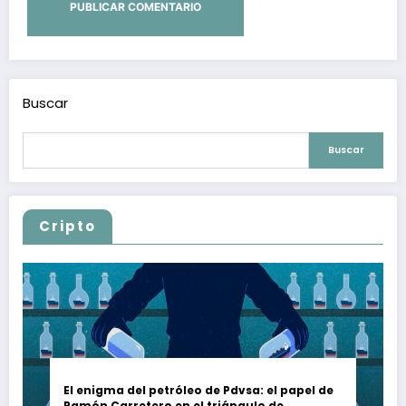
Buscar
Buscar
Cripto
El enigma del petróleo de Pdvsa: el papel de
Ramón Carretero en el triángulo de