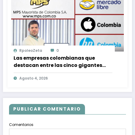
RpoleoZeta
0
Las empresas colombianas que
destacan entre las cinco gigantes
tecnológicas que lideran el mercado
Agosto 4, 2026
en Colombia
PUBLICAR COMENTARIO
Comentarios