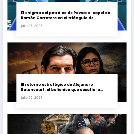
El enigma del petróleo de Pdvsa: el papel de
Ramón Carretero en el triángulo de
Carretero y su impacto en Venezuela y Cuba
julio 28, 2026
El retorno estratégico de Alejandro
Betancourt: el bolichico que desafía la
justicia y renueva su poder en la industria
julio 20, 2026
petrolera venezolana