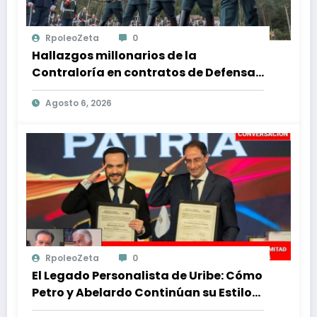
RpoleoZeta
0
Hallazgos millonarios de la
Contraloría en contratos de Defensa:
$1 billón en riesgo y denuncias
Agosto 6, 2026
alarmantes
RpoleoZeta
0
El Legado Personalista de Uribe: Cómo
Petro y Abelardo Continúan su Estilo
de Gobierno