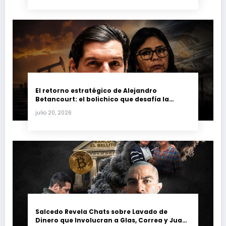
El retorno estratégico de Alejandro
Betancourt: el bolichico que desafía la
justicia y renueva su poder en la industria
julio 20, 2026
petrolera venezolana
Salcedo Revela Chats sobre Lavado de
Dinero que Involucran a Glas, Correa y Juan