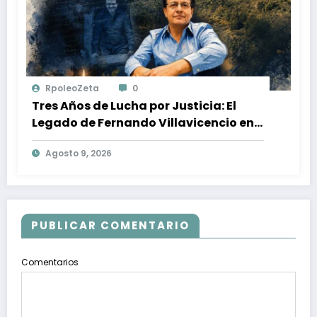
RpoleoZeta
0
Tres Años de Lucha por Justicia: El
Legado de Fernando Villavicencio en
la Búsqueda de la Verdad y la Victoria
Agosto 9, 2026
contra la Impunidad
PUBLICAR COMENTARIO
Comentarios