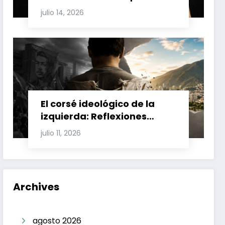
Involucran a Glas, Correa y
julio 14, 2026
Juan Fernando Petro en el
Caso Magnicidio
El corsé ideológico de la
izquierda: Reflexiones
sobre el fracaso chavista y
julio 11, 2026
la crisis moral en América
Latina
Archives
agosto 2026