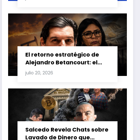
Carretero y su impacto en
Venezuela y Cuba
El retorno estratégico de
Alejandro Betancourt: el
bolichico que desafía la
julio 20, 2026
justicia y renueva su poder
en la industria petrolera
venezolana
Salcedo Revela Chats sobre
Lavado de Dinero que