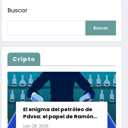
Buscar
Buscar
Cripto
El enigma del petróleo de
Pdvsa: el papel de Ramón
Carretero en el triángulo de
julio 28, 2026