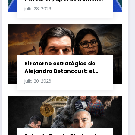
Carretero en el triángulo de
julio 28, 2026
Carretero y su impacto en
Venezuela y Cuba
El retorno estratégico de
Alejandro Betancourt: el
bolichico que desafía la
julio 20, 2026
justicia y renueva su poder
en la industria petrolera
venezolana