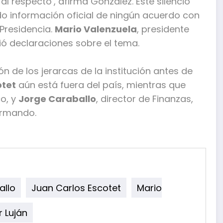
 respecto’, afirma González. Este silencio
o información oficial de ningún acuerdo con
 Presidencia.
Mario Valenzuela
, presidente
ó declaraciones sobre el tema.
n de los jerarcas de la institución antes de
otet
aún está fuera del país, mientras que
co, y
Jorge Caraballo
, director de Finanzas,
ormando.
allo
Juan Carlos Escotet
Mario
r Luján