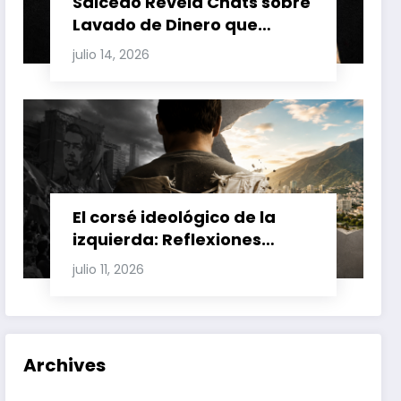
Salcedo Revela Chats sobre
Lavado de Dinero que
Involucran a Glas, Correa y
julio 14, 2026
Juan Fernando Petro en el
Caso Magnicidio
El corsé ideológico de la
izquierda: Reflexiones
sobre el fracaso chavista y
julio 11, 2026
la crisis moral en América
Latina
Archives