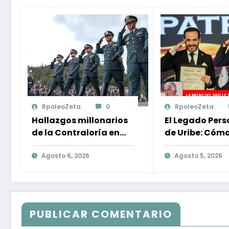
RpoleoZeta
0
RpoleoZeta
Hallazgos millonarios
El Legado Pers
de la Contraloría en
de Uribe: Cómo
contratos de Defensa:
Abelardo Cont
$1 billón en riesgo y
Agosto 6, 2026
Estilo de Gobi
Agosto 5, 2026
denuncias alarmantes
PUBLICAR COMENTARIO