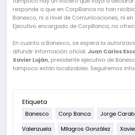
tampoco hay un vocero que vaya a declarar al
responde a que en CorpBanca no han recibid
Banesco, ni a nivel de Comunicaciones, ni en
Ejecutivo encargado de CorpBanca, no ofreci
En cuanto a Banesco, se espera la autorizació
difundir información oficial.
Juan Carlos Esc
Xavier Luján
, presidente ejecutivo de Banes
tampoco están localizables. Seguiremos inf
Etiqueta
Banesco
Corp Banca
Jorge Carab
Valenzuela
Milagros González
Xavie