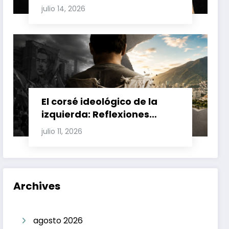
Involucran a Glas, Correa y
julio 14, 2026
Juan Fernando Petro en el
Caso Magnicidio
El corsé ideológico de la
izquierda: Reflexiones
sobre el fracaso chavista y
julio 11, 2026
la crisis moral en América
Latina
Archives
agosto 2026