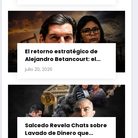
Carretero y su impacto en
Venezuela y Cuba
El retorno estratégico de
Alejandro Betancourt: el
bolichico que desafía la
julio 20, 2026
justicia y renueva su poder
en la industria petrolera
venezolana
Salcedo Revela Chats sobre
Lavado de Dinero que