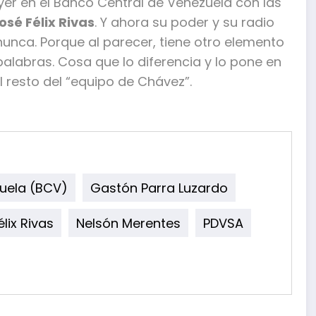
yer en el Banco Central de Venezuela con las
osé Félix Rivas
. Y ahora su poder y su radio
nunca. Porque al parecer, tiene otro elemento
alabras. Cosa que lo diferencia y lo pone en
 resto del “equipo de Chávez”.
uela (BCV)
Gastón Parra Luzardo
lix Rivas
Nelsón Merentes
PDVSA