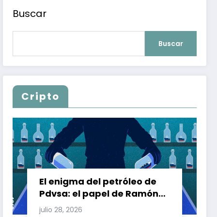
Buscar
Buscar
Cripto
El enigma del petróleo de
Pdvsa: el papel de Ramón
Carretero en el triángulo de
julio 28, 2026