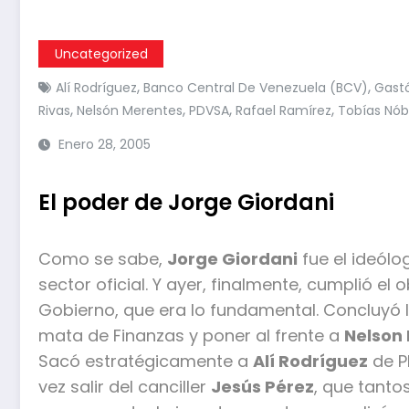
Uncategorized
,
,
Alí Rodríguez
Banco Central De Venezuela (BCV)
Gastó
,
,
,
,
Rivas
Nelsón Merentes
PDVSA
Rafael Ramírez
Tobías Nó
Enero 28, 2005
El poder de Jorge Giordani
Como se sabe,
Jorge Giordani
fue el ideólo
sector oficial. Y ayer, finalmente, cumplió el o
Gobierno, que era lo fundamental. Concluyó l
mata de Finanzas y poner al frente a
Nelson
Sacó estratégicamente a
Alí Rodríguez
de P
vez salir del canciller
Jesús Pérez
, que tanto