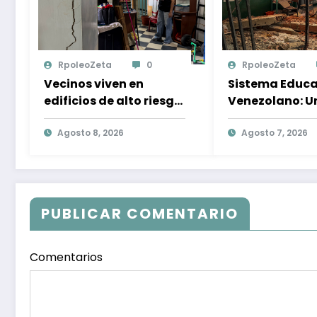
RpoleoZeta
0
RpoleoZeta
Vecinos viven en
Sistema Educa
edificios de alto riesgo
Venezolano: U
tras terremotos: miedo
Necesidad de
y resiliència en
Agosto 8, 2026
Preparación A
Agosto 7, 2026
Caracas
Desastres Nat
PUBLICAR COMENTARIO
Comentarios