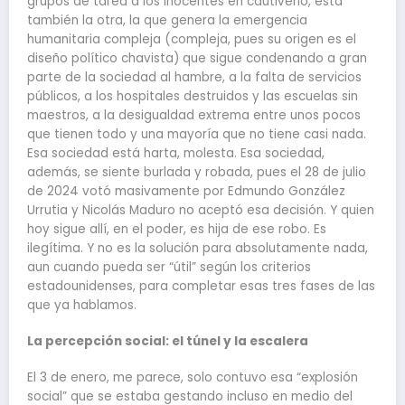
grupos de tarea a los inocentes en cautiverio, está
también la otra, la que genera la emergencia
humanitaria compleja (compleja, pues su origen es el
diseño político chavista) que sigue condenando a gran
parte de la sociedad al hambre, a la falta de servicios
públicos, a los hospitales destruidos y las escuelas sin
maestros, a la desigualdad extrema entre unos pocos
que tienen todo y una mayoría que no tiene casi nada.
Esa sociedad está harta, molesta. Esa sociedad,
además, se siente burlada y robada, pues el 28 de julio
de 2024 votó masivamente por Edmundo González
Urrutia y Nicolás Maduro no aceptó esa decisión. Y quien
hoy sigue allí, en el poder, es hija de ese robo. Es
ilegítima. Y no es la solución para absolutamente nada,
aun cuando pueda ser “útil” según los criterios
estadounidenses, para completar esas tres fases de las
que ya hablamos.
La percepción social: el túnel y la escalera
El 3 de enero, me parece, solo contuvo esa “explosión
social” que se estaba gestando incluso en medio del