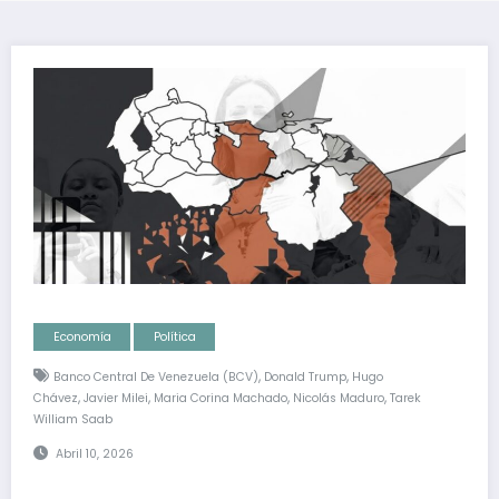
Economía
Política
,
,
Banco Central De Venezuela (BCV)
Donald Trump
Hugo
,
,
,
,
Chávez
Javier Milei
Maria Corina Machado
Nicolás Maduro
Tarek
William Saab
Abril 10, 2026