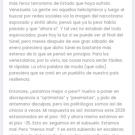
más feroz terrorismo de Estado que haya sufrido
Venezuela. La gente vio aquellos helicópteros y luego al
buscar por redes sociales vio la imagen del narcotirano
esposado y sintió alivio; pensó que ya lo peor había
pasado y que “ahora sí”. Y tal vez no estaban del todo
equivocados, pues hoy la luz sí se puede ver al final del
túnel, pero meses después de ese gran sábado de
enero pareciera que dicho túnel es bastante más
extenso de lo que se pensó en principio. Para los
venezolanos, por lo visto, las cosas nunca serán fáciles.
Ni rápidas. La otra palabra de moda (que odio)
pareciera que se creó en un pueblito de nuestro país:
resiliencia.
Entonces, ¿estamos mejor o peor? Vuelvo a poner en
discrepancia a “optimistas” y “pesimistas”, y pido de
antemano disculpas, pero los politólogos somos así de
cínicos a veces. Mi respuesta es así: iniciamos este 2026
estacionados en el piso -50 y ahora mismo estamos en
el piso -35. Esto es: seguimos en el subsuelo. Estamos
mal. Pero “menos mal”. Y se está subiendo en escaleras;