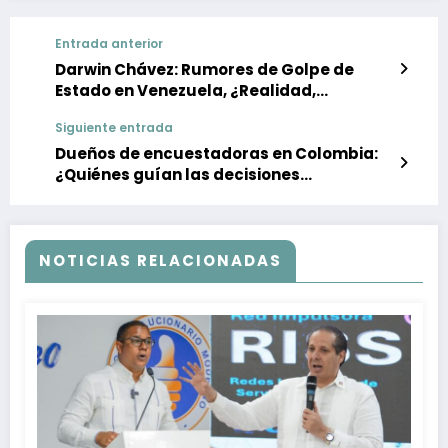
Entrada anterior
Darwin Chávez: Rumores de Golpe de
Estado en Venezuela, ¿Realidad,
Operación Controlada o Falso Positivo?
Siguiente entrada
Análisis y Perspectivas.
Dueños de encuestadoras en Colombia:
¿Quiénes guían las decisiones
electorales en 2026?
NOTICIAS RELACIONADAS