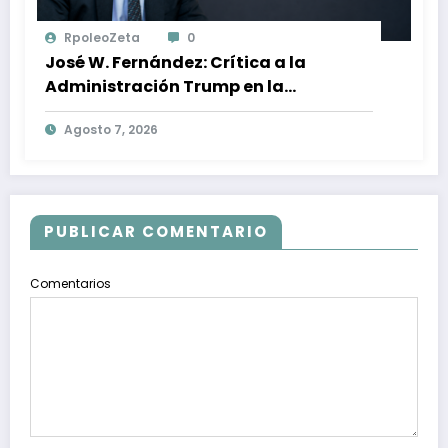
RpoleoZeta
0
José W. Fernández: Crítica a la
Administración Trump en la
Búsqueda de Libertad y Estabilidad
Agosto 7, 2026
en Venezuela
PUBLICAR COMENTARIO
Comentarios