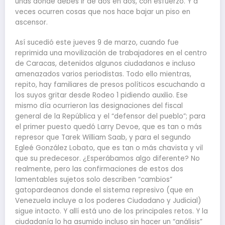
unas donde debes ir de dos en dos, con esfuerzo. Y a
veces ocurren cosas que nos hace bajar un piso en
ascensor.
Así sucedió este jueves 9 de marzo, cuando fue
reprimida una movilización de trabajadores en el centro
de Caracas, detenidos algunos ciudadanos e incluso
amenazados varios periodistas. Todo ello mientras,
repito, hay familiares de presos políticos escuchando a
los suyos gritar desde Rodeo 1 pidiendo auxilio. Ese
mismo día ocurrieron las designaciones del fiscal
general de la República y el “defensor del pueblo”; para
el primer puesto quedó Larry Devoe, que es tan o más
represor que Tarek William Saab, y para el segundo
Egleé González Lobato, que es tan o más chavista y vil
que su predecesor. ¿Esperábamos algo diferente? No
realmente, pero las confirmaciones de estos dos
lamentables sujetos solo describen “cambios”
gatopardeanos donde el sistema represivo (que en
Venezuela incluye a los poderes Ciudadano y Judicial)
sigue intacto. Y allí está uno de los principales retos. Y la
ciudadanía lo ha asumido incluso sin hacer un “análisis”