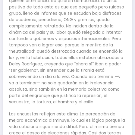
quieren alternancia. No quieren democracia. Lo único
positivo de todo esto es que ese pequeño pero ruidoso
grupo, lleno de infames que se escudan bajo disfraces
de academia, periodismo, ONG y gremios, quedó
completamente retratado. No inciden dentro de la
dinámica del país y su labor quedó relegada a intentar
confundir a gobiernos y espacios internacionales. Pero
tampoco van a lograr eso, porque la mentira de la
“neutralidad” quedó destrozada cuando se encendió la
luz y, en la habitación, todos ellos estaban abrazados a
Delcy Rodríguez, creyendo que “ahora sí” iban a poder
“ser gobierno”, sin entender que la tiranía está
sobreviviendo un día a la vez. Cuando eso termine —y
va a terminar— no solo quedarán en la irrelevancia
absoluta, sino también en la memoria colectiva como
parte del engranaje que justificó la represión, el
secuestro, la tortura, el hambre y el exilio.
Las encuestas reflejan este clima. La percepción de
mejora económica disminuye, lo cual es lógico porque la
vida cotidiana sigue siendo difícil. Pero al mismo tiempo
crece el deseo de elecciones rápidas. Casi dos tercios