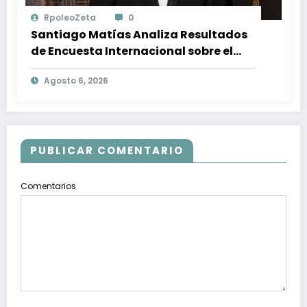
RpoleoZeta
0
Santiago Matías Analiza Resultados
de Encuesta Internacional sobre el
Panorama Político en República
Agosto 6, 2026
Dominicana: Tendencias y Opiniones
de los Ciudadanos
PUBLICAR COMENTARIO
Comentarios