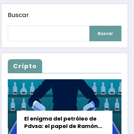
Buscar
Buscar
Cripto
El enigma del petróleo de
Pdvsa: el papel de Ramón
Carretero en el triángulo de