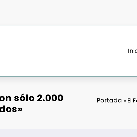
Ini
on sólo 2.000
Portada
»
El 
idos»