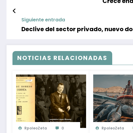
Crece end
Siguiente entrada
Declive del sector privado, nuevo d
NOTICIAS RELACIONADAS
RpoleoZeta
0
RpoleoZeta