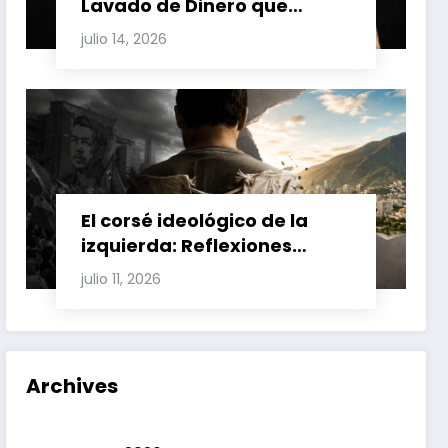
Lavado de Dinero que
Involucran a Glas, Correa y
julio 14, 2026
Juan Fernando Petro en el
Caso Magnicidio
El corsé ideológico de la
izquierda: Reflexiones
sobre el fracaso chavista y
julio 11, 2026
la crisis moral en América
Latina
Archives