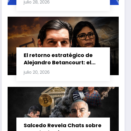
julio 28, 2026
Carretero y su impacto en
Venezuela y Cuba
El retorno estratégico de
Alejandro Betancourt: el
bolichico que desafía la
julio 20, 2026
justicia y renueva su poder
en la industria petrolera
venezolana
Salcedo Revela Chats sobre