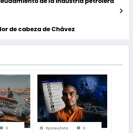
eudamiento de la industria petrolera
olor de cabeza de Chávez
0
RpoleoZeta
0