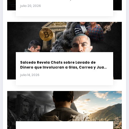
justicia y renueva su poder en la industria
julio 20, 2026
petrolera venezolana
Salcedo Revela Chats sobre Lavado de
Dinero que Involucran a Glas, Correa y Juan
Fernando Petro en el Caso Magnicidio
julio 14, 2026