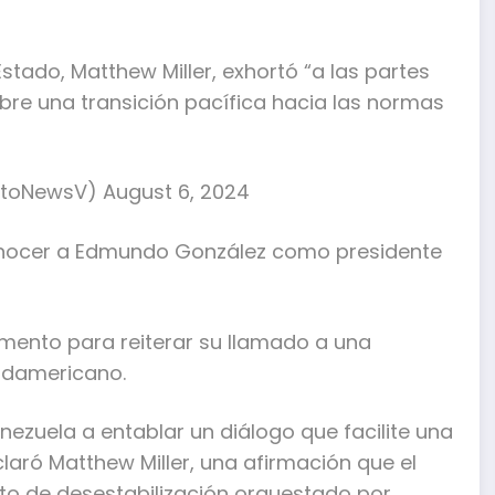
tado, Matthew Miller, exhortó “a las partes
bre una transición pacífica hacia las normas
toNewsV) August 6, 2024
conocer a Edmundo González como presidente
ento para reiterar su llamado a una
sudamericano.
ezuela a entablar un diálogo que facilite una
laró Matthew Miller, una afirmación que el
o de desestabilización orquestado por