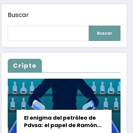
Buscar
Buscar
Cripto
El enigma del petróleo de
Pdvsa: el papel de Ramón
Carretero en el triángulo de