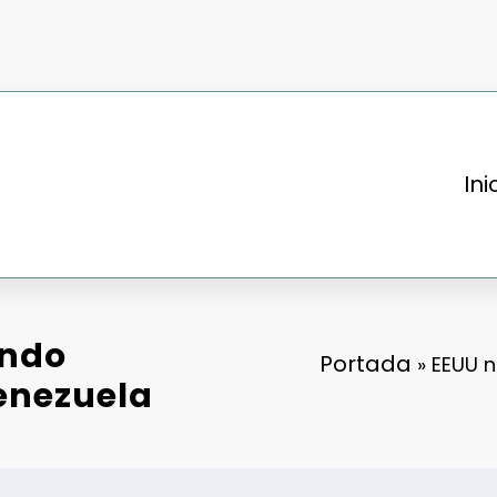
Ini
undo
Portada
»
EEUU 
enezuela