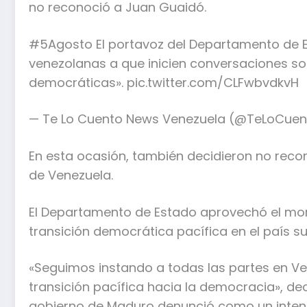
no reconoció a Juan Guaidó.
#5Agosto El portavoz del Departamento de Es
venezolanas a que inicien conversaciones so
democráticas». pic.twitter.com/CLFwbvdkvH
— Te Lo Cuento News Venezuela (@TeLoCuen
En esta ocasión, también decidieron no re
de Venezuela.
El Departamento de Estado aprovechó el mom
transición democrática pacífica en el país 
«Seguimos instando a todas las partes en Ven
transición pacífica hacia la democracia», dec
gobierno de Maduro denunció como un intent