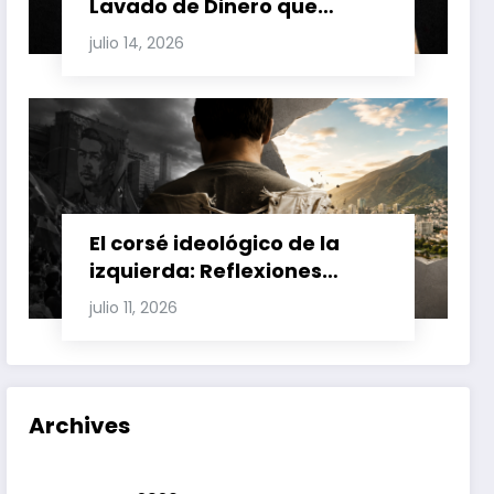
Lavado de Dinero que
Involucran a Glas, Correa y
julio 14, 2026
Juan Fernando Petro en el
Caso Magnicidio
El corsé ideológico de la
izquierda: Reflexiones
sobre el fracaso chavista y
julio 11, 2026
la crisis moral en América
Latina
Archives