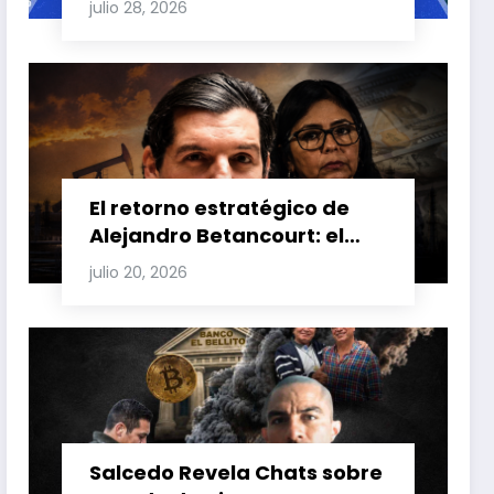
julio 28, 2026
Carretero y su impacto en
Venezuela y Cuba
El retorno estratégico de
Alejandro Betancourt: el
bolichico que desafía la
julio 20, 2026
justicia y renueva su poder
en la industria petrolera
venezolana
Salcedo Revela Chats sobre