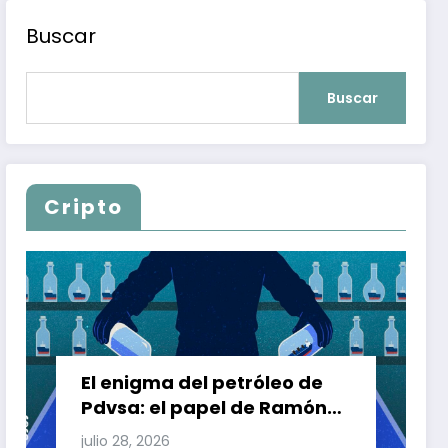
Buscar
Buscar
Cripto
El enigma del petróleo de
Pdvsa: el papel de Ramón
Carretero en el triángulo de
julio 28, 2026