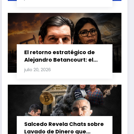
Carretero y su impacto en
Venezuela y Cuba
El retorno estratégico de
Alejandro Betancourt: el
bolichico que desafía la
julio 20, 2026
justicia y renueva su poder
en la industria petrolera
venezolana
Salcedo Revela Chats sobre
Lavado de Dinero que