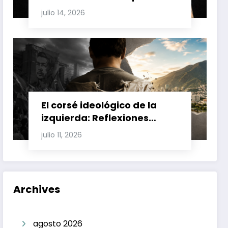
Involucran a Glas, Correa y
julio 14, 2026
Juan Fernando Petro en el
Caso Magnicidio
El corsé ideológico de la
izquierda: Reflexiones
sobre el fracaso chavista y
julio 11, 2026
la crisis moral en América
Latina
Archives
agosto 2026