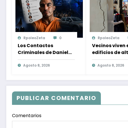
RpoleoZeta
0
RpoleoZeta
Los Contactos
Vecinos viven 
Criminales de Daniel
edificios de al
Salcedo en el Caso del
tras terremot
Magnicidio de
Agosto 8, 2026
y resiliència en
Agosto 8, 2026
Fernando Villavicencio
Caracas
PUBLICAR COMENTARIO
Comentarios