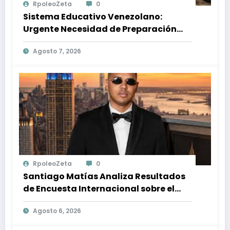
RpoleoZeta
0
Sistema Educativo Venezolano:
Urgente Necesidad de Preparación
Ante Desastres Naturales
Agosto 7, 2026
RpoleoZeta
0
Santiago Matías Analiza Resultados
de Encuesta Internacional sobre el
Panorama Político en República
Agosto 6, 2026
Dominicana: Tendencias y Opiniones
de los Ciudadanos