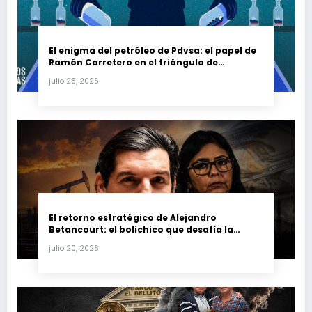
El enigma del petróleo de Pdvsa: el papel de
Ramón Carretero en el triángulo de
Carretero y su impacto en Venezuela y Cuba
julio 28, 2026
El retorno estratégico de Alejandro
Betancourt: el bolichico que desafía la
justicia y renueva su poder en la industria
julio 20, 2026
petrolera venezolana