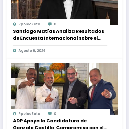
RpoleoZeta
0
Santiago Matías Analiza Resultados
de Encuesta Internacional sobre el
Panorama Político en República
Agosto 6, 2026
Dominicana: Tendencias y Opiniones
de los Ciudadanos
RpoleoZeta
0
ADP Apoya la Candidatura de
Gonzalo Castillo: Compromiso con el