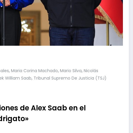
,
,
,
ales
Maria Corina Machado
Mario Silva
Nicolás
,
ek William Saab
Tribunal Supremo De Justicia (TSJ)
iones de Alex Saab en el
drigato»