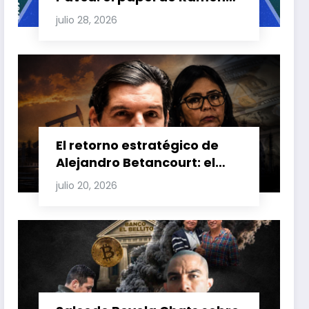
Carretero en el triángulo de
julio 28, 2026
Carretero y su impacto en
Venezuela y Cuba
El retorno estratégico de
Alejandro Betancourt: el
bolichico que desafía la
julio 20, 2026
justicia y renueva su poder
en la industria petrolera
venezolana