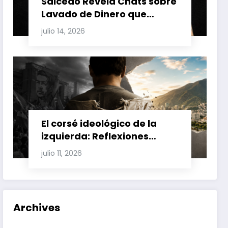
Salcedo Revela Chats sobre
Lavado de Dinero que
Involucran a Glas, Correa y
julio 14, 2026
Juan Fernando Petro en el
Caso Magnicidio
El corsé ideológico de la
izquierda: Reflexiones
sobre el fracaso chavista y
julio 11, 2026
la crisis moral en América
Latina
Archives