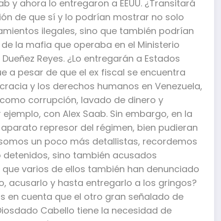
ab y ahora lo entregaron a EEUU. ¿Transitará
n de que sí y lo podrían mostrar no solo
amientos ilegales, sino que también podrían
 de la mafia que operaba en el Ministerio
o Dueñez Reyes. ¿Lo entregarán a Estados
ue a pesar de que el ex fiscal se encuentra
cracia y los derechos humanos en Venezuela,
 como corrupción, lavado de dinero y
r ejemplo, con Alex Saab. Sin embargo, en la
 aparato represor del régimen, bien pudieran
si somos un poco más detallistas, recordemos
o detenidos, sino también acusados
 que varios de ellos también han denunciado
lo, acusarlo y hasta entregarlo a los gringos?
 en cuenta que el otro gran señalado de
iosdado Cabello tiene la necesidad de