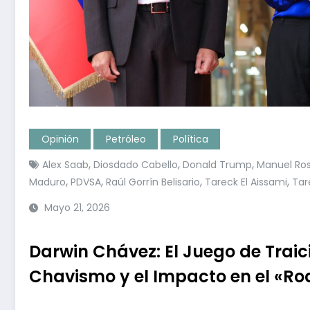
Opinión
Petróleo
Política
,
,
,
Alex Saab
Diosdado Cabello
Donald Trump
Manuel Ros
,
,
,
,
Maduro
PDVSA
Raúl Gorrín Belisario
Tareck El Aissami
Tar
Mayo 21, 2026
Darwin Chávez: El Juego de Traic
Chavismo y el Impacto en el «Ro