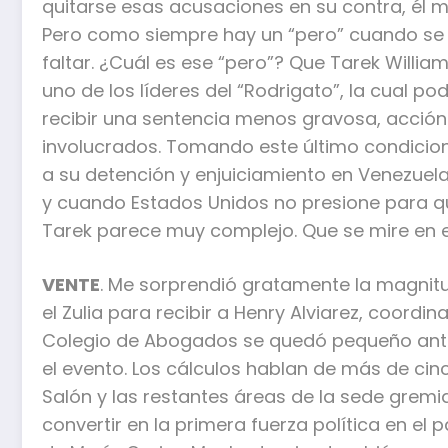
quitarse esas acusaciones en su contra, él 
Pero como siempre hay un “pero” cuando se 
faltar. ¿Cuál es ese “pero”? Que Tarek Will
uno de los líderes del “Rodrigato”, la cual po
recibir una sentencia menos gravosa, acción
involucrados. Tomando este último condicio
a su detención y enjuiciamiento en Venezuela
y cuando Estados Unidos no presione para que
Tarek parece muy complejo. Que se mire en el
VENTE
. Me sorprendió gratamente la magnit
el Zulia para recibir a Henry Alviarez, coordi
Colegio de Abogados se quedó pequeño ante 
el evento. Los cálculos hablan de más de ci
Salón y las restantes áreas de la sede gremi
convertir en la primera fuerza política en el