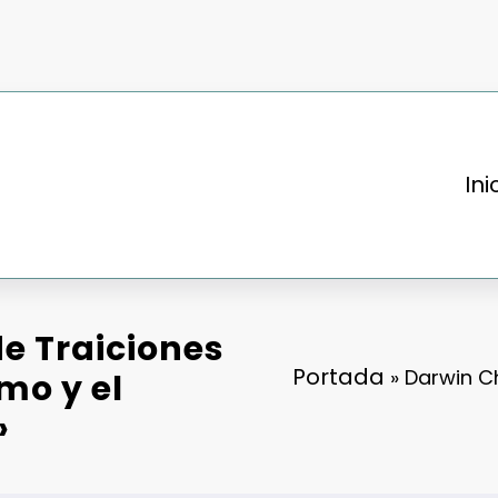
Ini
e Traiciones
Portada
»
Darwin Ch
mo y el
»