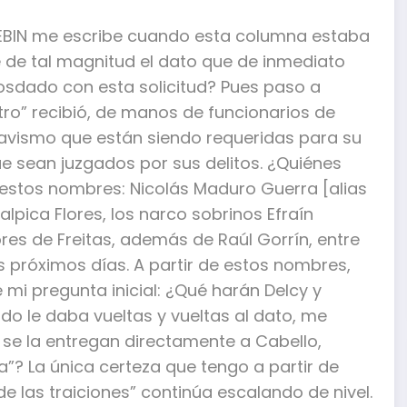
 SEBIN me escribe cuando esta columna estaba
 de tal magnitud el dato que de inmediato
osdado con esta solicitud? Pues paso a
tro” recibió, de manos de funcionarios de
havismo que están siendo requeridas para su
que sean juzgados por sus delitos. ¿Quiénes
a, estos nombres: Nicolás Maduro Guerra [alias
Malpica Flores, los narco sobrinos Efraín
res de Freitas, además de Raúl Gorrín, entre
s próximos días. A partir de estos nombres,
mi pregunta inicial: ¿Qué harán Delcy y
do le daba vueltas y vueltas al dato, me
ud se la entregan directamente a Cabello,
”? La única certeza que tengo a partir de
de las traiciones” continúa escalando de nivel.