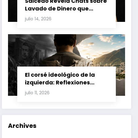
Salcedo Revela Chats sobre
Lavado de Dinero que
Involucran a Glas, Correa y
julio 14, 2026
Juan Fernando Petro en el
Caso Magnicidio
El corsé ideológico de la
izquierda: Reflexiones
sobre el fracaso chavista y
julio 11, 2026
la crisis moral en América
Latina
Archives