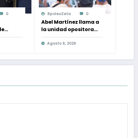
0
RpoleoZeta
0
Abel Martínez llama a
de
la unidad opositora
lo:
para desplazar al PRM
n el
y recuperar la
Agosto 6, 2026
ional y
confianza ciudadana
ón