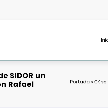
Ini
 de SIDOR un
Portada
»
CK se 
on Rafael