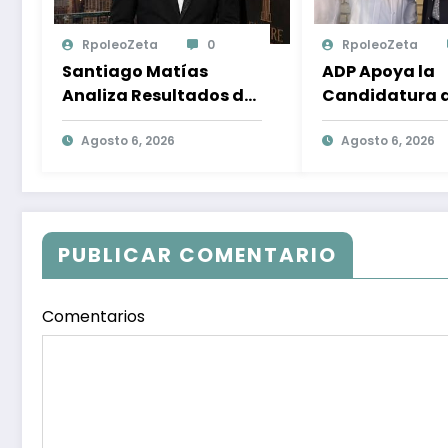
RpoleoZeta
0
RpoleoZeta
Santiago Matías
ADP Apoya la
Analiza Resultados de
Candidatura 
Encuesta
Gonzalo Castil
Internacional sobre el
Agosto 6, 2026
Compromiso co
Agosto 6, 2026
Panorama Político en
Desarrollo Nac
República Dominicana:
la Participaci
Tendencias y
Política
Opiniones de los
PUBLICAR COMENTARIO
Ciudadanos
Comentarios