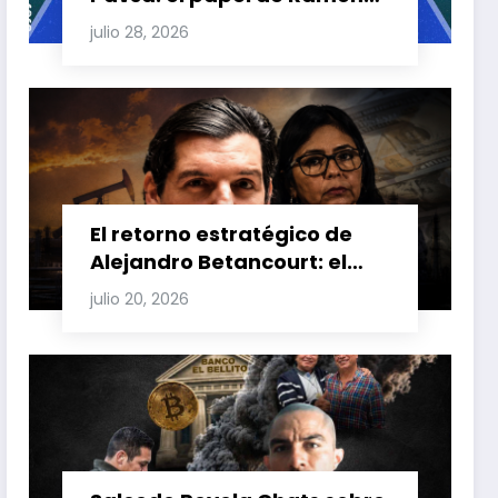
Carretero en el triángulo de
julio 28, 2026
Carretero y su impacto en
Venezuela y Cuba
El retorno estratégico de
Alejandro Betancourt: el
bolichico que desafía la
julio 20, 2026
justicia y renueva su poder
en la industria petrolera
venezolana