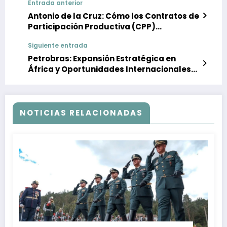
Entrada anterior
Antonio de la Cruz: Cómo los Contratos de
Participación Productiva (CPP)
Amenazan la Soberanía Petrolera de
Siguiente entrada
Venezuela
Petrobras: Expansión Estratégica en
África y Oportunidades Internacionales
en el Sector Energético
NOTICIAS RELACIONADAS