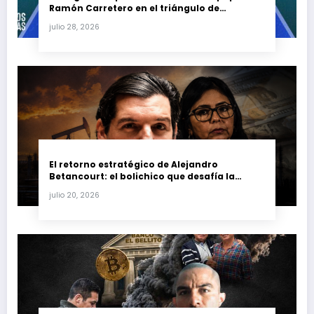
Ramón Carretero en el triángulo de
Carretero y su impacto en Venezuela y Cuba
julio 28, 2026
El retorno estratégico de Alejandro
Betancourt: el bolichico que desafía la
justicia y renueva su poder en la industria
julio 20, 2026
petrolera venezolana