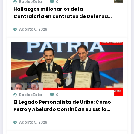
RpoleoZeta
0
Hallazgos millonarios de la
Contraloría en contratos de Defensa:
$1 billón en riesgo y denuncias
Agosto 6, 2026
alarmantes
RpoleoZeta
0
El Legado Personalista de Uribe: Cómo
Petro y Abelardo Continúan su Estilo
de Gobierno
Agosto 5, 2026