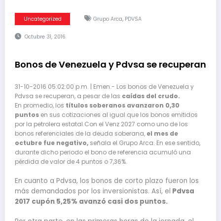
,
Uncategorized
Grupo Arca
PDVSA
Octubre 31, 2016
Bonos de Venezuela y Pdvsa se recuperan
31-10-2016 05:02:00 p.m. | Emen.- Los bonos de Venezuela y
Pdvsa se recuperan, a pesar de las
caídas del crudo.
En promedio, los
títulos soberanos avanzaron 0,30
puntos
en sus cotizaciones al igual que los bonos emitidos
por la petrolera estatal.Con el Venz 2027 como uno de los
bonos referenciales de la deuda soberana,
el mes de
octubre fue negativo,
señala el Grupo Arca. En ese sentido,
durante dicho periodo el bono de referencia acumuló una
pérdida de valor de 4 puntos o 7,36%.
En cuanto a Pdvsa, los bonos de corto plazo fueron los
más demandados por los inversionistas. Así, el
Pdvsa
2017 cupón 5,25% avanzó casi dos puntos.