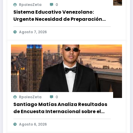
RpoleoZeta
0
Sistema Educativo Venezolano:
Urgente Necesidad de Preparación
Ante Desastres Naturales
Agosto 7, 2026
RpoleoZeta
0
Santiago Matías Analiza Resultados
de Encuesta Internacional sobre el
Panorama Político en República
Agosto 6, 2026
Dominicana: Tendencias y Opiniones
de los Ciudadanos