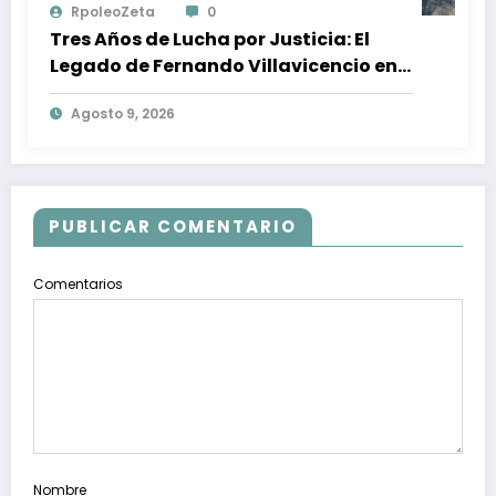
RpoleoZeta
0
Tres Años de Lucha por Justicia: El
Legado de Fernando Villavicencio en
la Búsqueda de la Verdad y la Victoria
Agosto 9, 2026
contra la Impunidad
PUBLICAR COMENTARIO
Comentarios
Nombre