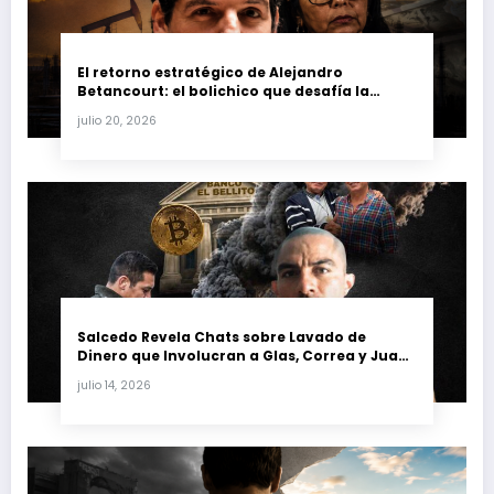
El retorno estratégico de Alejandro
Betancourt: el bolichico que desafía la
justicia y renueva su poder en la industria
julio 20, 2026
petrolera venezolana
Salcedo Revela Chats sobre Lavado de
Dinero que Involucran a Glas, Correa y Juan
Fernando Petro en el Caso Magnicidio
julio 14, 2026