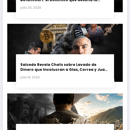
justicia y renueva su poder en la industria
julio 20, 2026
petrolera venezolana
Salcedo Revela Chats sobre Lavado de
Dinero que Involucran a Glas, Correa y Juan
Fernando Petro en el Caso Magnicidio
julio 14, 2026