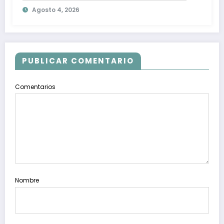
tecnológicas que lideran el mercado
Agosto 4, 2026
en Colombia
PUBLICAR COMENTARIO
Comentarios
Nombre