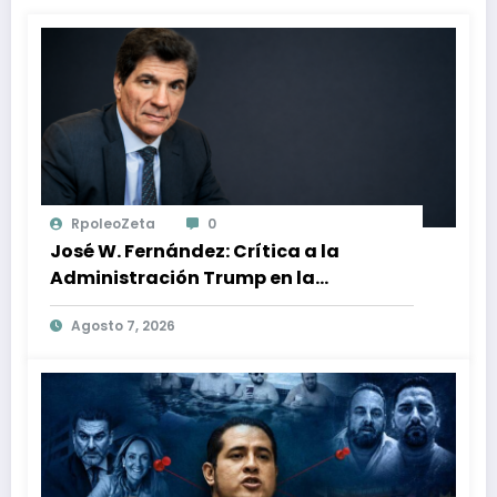
RpoleoZeta
0
José W. Fernández: Crítica a la
Administración Trump en la
Búsqueda de Libertad y Estabilidad
Agosto 7, 2026
en Venezuela