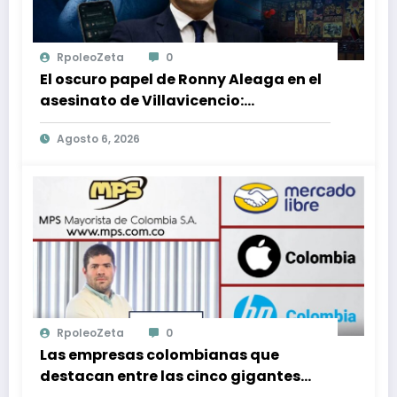
RpoleoZeta
0
El oscuro papel de Ronny Aleaga en el
asesinato de Villavicencio:
conexiones con Jordán y Christiansen
Agosto 6, 2026
reveladas
RpoleoZeta
0
Las empresas colombianas que
destacan entre las cinco gigantes