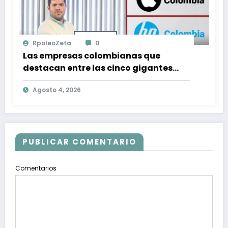
RpoleoZeta
0
Las empresas colombianas que
destacan entre las cinco gigantes
tecnológicas que lideran el mercado
Agosto 4, 2026
en Colombia
PUBLICAR COMENTARIO
Comentarios