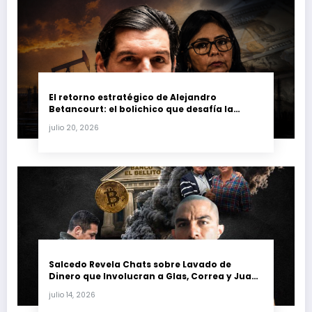
El retorno estratégico de Alejandro
Betancourt: el bolichico que desafía la
justicia y renueva su poder en la industria
julio 20, 2026
petrolera venezolana
Salcedo Revela Chats sobre Lavado de
Dinero que Involucran a Glas, Correa y Juan
Fernando Petro en el Caso Magnicidio
julio 14, 2026