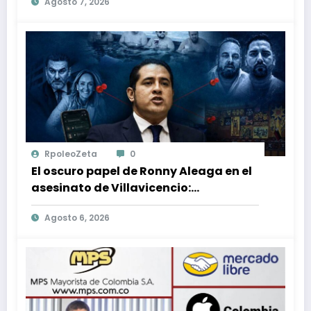
Agosto 7, 2026
en Venezuela
RpoleoZeta
0
El oscuro papel de Ronny Aleaga en el
asesinato de Villavicencio:
conexiones con Jordán y Christiansen
Agosto 6, 2026
reveladas