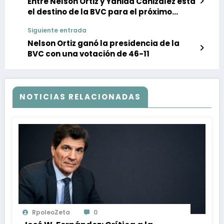
Entre Nelson Ortiz y Yanida Cañizalez está
el destino de la BVC para el próximo
período
Siguiente entrada
Nelson Ortiz ganó la presidencia de la
BVC con una votación de 46-11
NOTICIAS RELACIONADAS
RpoleoZeta
0