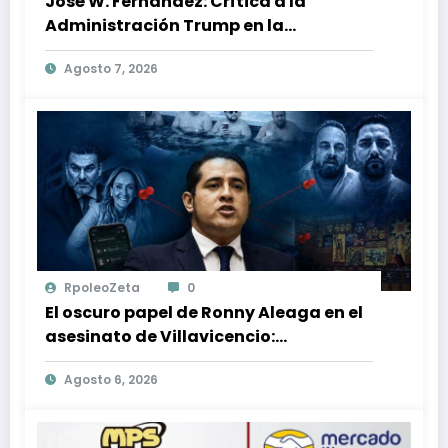
José W. Fernández: Crítica a la
Administración Trump en la
Búsqueda de Libertad y Estabilidad
Agosto 7, 2026
en Venezuela
RpoleoZeta
0
El oscuro papel de Ronny Aleaga en el
asesinato de Villavicencio:
conexiones con Jordán y Christiansen
Agosto 6, 2026
reveladas