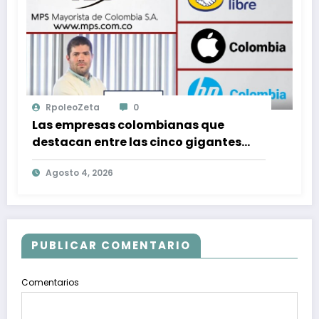
RpoleoZeta
0
Las empresas colombianas que
destacan entre las cinco gigantes
tecnológicas que lideran el mercado
Agosto 4, 2026
en Colombia
PUBLICAR COMENTARIO
Comentarios