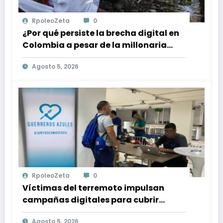
RpoleoZeta
0
¿Por qué persiste la brecha digital en
Colombia a pesar de la millonaria
inversión en conectividad?
Agosto 5, 2026
RpoleoZeta
0
Víctimas del terremoto impulsan
campañas digitales para cubrir
gastos médicos y rehabilitación
Agosto 5, 2026