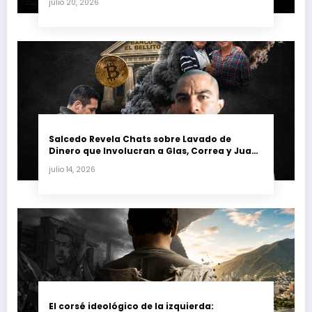
julio 20, 2026
petrolera venezolana
Salcedo Revela Chats sobre Lavado de
Dinero que Involucran a Glas, Correa y Juan
Fernando Petro en el Caso Magnicidio
julio 14, 2026
El corsé ideológico de la izquierda: