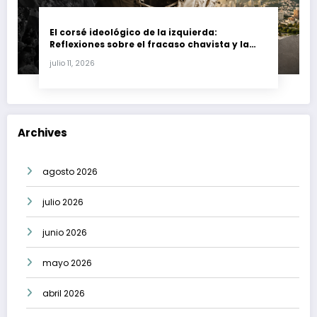
El corsé ideológico de la izquierda:
Reflexiones sobre el fracaso chavista y la
crisis moral en América Latina
julio 11, 2026
Archives
agosto 2026
julio 2026
junio 2026
mayo 2026
abril 2026