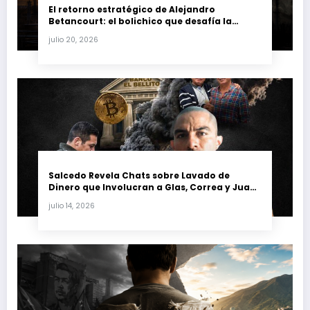
El retorno estratégico de Alejandro
Betancourt: el bolichico que desafía la
justicia y renueva su poder en la industria
julio 20, 2026
petrolera venezolana
Salcedo Revela Chats sobre Lavado de
Dinero que Involucran a Glas, Correa y Juan
Fernando Petro en el Caso Magnicidio
julio 14, 2026