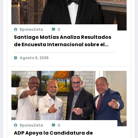
RpoleoZeta
0
Santiago Matías Analiza Resultados
de Encuesta Internacional sobre el
Panorama Político en República
Agosto 6, 2026
Dominicana: Tendencias y Opiniones
de los Ciudadanos
RpoleoZeta
0
ADP Apoya la Candidatura de