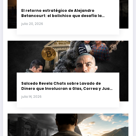
El retorno estratégico de Alejandro
Betancourt: el bolichico que desafía la
justicia y renueva su poder en la industria
julio 20, 2026
petrolera venezolana
Salcedo Revela Chats sobre Lavado de
Dinero que Involucran a Glas, Correa y Juan
Fernando Petro en el Caso Magnicidio
julio 14, 2026