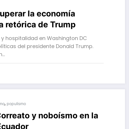
cuperar la economía
la retórica de Trump
s y hospitalidad en Washington DC
olíticas del presidente Donald Trump.
n…
,
smo
populismo
 Correato y noboísmo en la
Ecuador