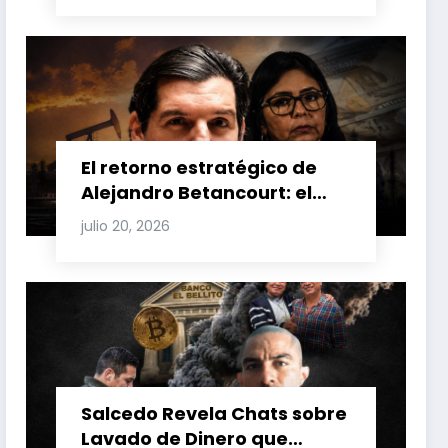
Venezuela y Cuba
El retorno estratégico de
Alejandro Betancourt: el
bolichico que desafía la
julio 20, 2026
justicia y renueva su poder
en la industria petrolera
venezolana
Salcedo Revela Chats sobre
Lavado de Dinero que