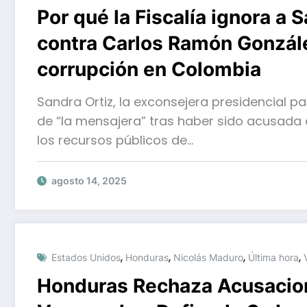
Por qué la Fiscalía ignora a S
contra Carlos Ramón Gonzále
corrupción en Colombia
Sandra Ortiz, la exconsejera presidencial p
de “la mensajera” tras haber sido acusada d
los recursos públicos de…
agosto 14, 2025
,
,
,
,
Estados Unidos
Honduras
Nicolás Maduro
Última hora
Honduras Rechaza Acusacion