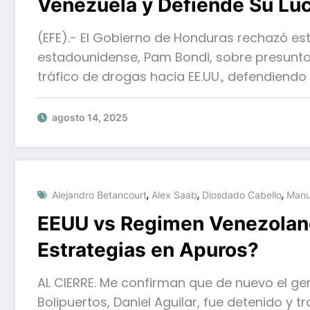
Venezuela y Defiende Su Luc
(EFE).- El Gobierno de Honduras rechazó est
estadounidense, Pam Bondi, sobre presuntos
tráfico de drogas hacia EE.UU., defendiendo
agosto 14, 2025
,
,
,
Alejandro Betancourt
Alex Saab
Diosdado Cabello
Manu
EEUU vs Regimen Venezolano:
Estrategias en Apuros?
AL CIERRE. Me confirman que de nuevo el ge
Bolipuertos, Daniel Aguilar, fue detenido y