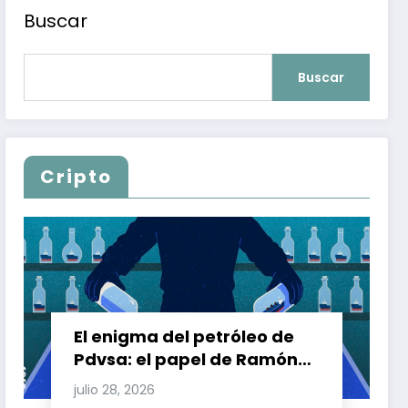
Buscar
Buscar
Cripto
El enigma del petróleo de
Pdvsa: el papel de Ramón
Carretero en el triángulo de
julio 28, 2026
Carretero y su impacto en