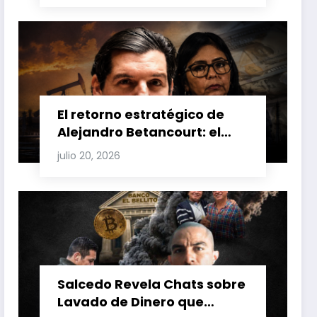
Venezuela y Cuba
El retorno estratégico de
Alejandro Betancourt: el
bolichico que desafía la
julio 20, 2026
justicia y renueva su poder
en la industria petrolera
venezolana
Salcedo Revela Chats sobre
Lavado de Dinero que