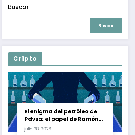
Buscar
Buscar
Cripto
El enigma del petróleo de
Pdvsa: el papel de Ramón
Carretero en el triángulo de
julio 28, 2026
Carretero y su impacto en