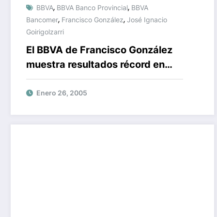
,
,
BBVA
BBVA Banco Provincial
BBVA
,
,
Bancomer
Francisco González
José Ignacio
Goirigolzarri
El BBVA de Francisco González
muestra resultados récord en
2004
Enero 26, 2005