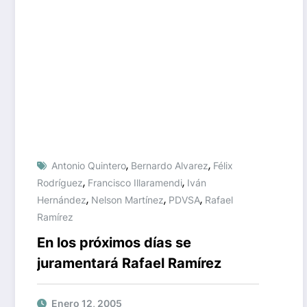
,
,
Antonio Quintero
Bernardo Alvarez
Félix
,
,
Rodríguez
Francisco Illaramendi
Iván
,
,
,
Hernández
Nelson Martínez
PDVSA
Rafael
Ramírez
En los próximos días se
juramentará Rafael Ramírez
Enero 12, 2005