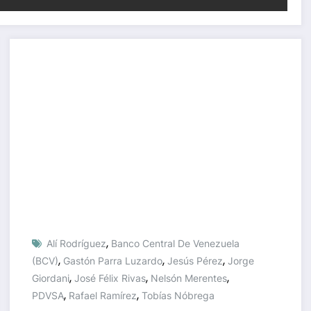
,
Alí Rodríguez
Banco Central De Venezuela
,
,
,
(BCV)
Gastón Parra Luzardo
Jesús Pérez
Jorge
,
,
,
Giordani
José Félix Rivas
Nelsón Merentes
,
,
PDVSA
Rafael Ramírez
Tobías Nóbrega