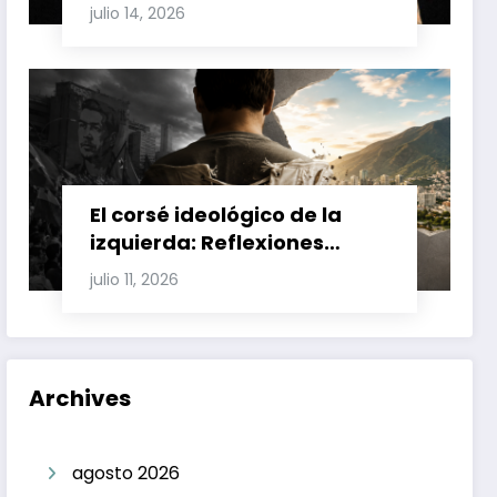
Involucran a Glas, Correa y
julio 14, 2026
Juan Fernando Petro en el
Caso Magnicidio
El corsé ideológico de la
izquierda: Reflexiones
sobre el fracaso chavista y
julio 11, 2026
la crisis moral en América
Latina
Archives
agosto 2026