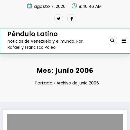
Saltar
agosto 7, 2026
8:40:47 AM
al
contenido
Péndulo Latino
Noticias de Venezuela y el mundo. Por
Rafael y Francisco Poleo.
Mes:
junio 2006
Portada
»
Archivo de junio 2006
Venezuela de Michel Goguikian aporta el 7,5% de los beneficios del 