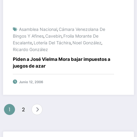
Asamblea Nacional
Cámara Venezolana De
,
Bingos Y Afines
Cavebin
Froila Morante De
,
,
Escalante
Lotería Del Táchira
Noel González
,
,
,
Ricardo González
Piden a José Vielma Mora bajar impuestos a
juegos de azar
Junio 12, 2006
Paginación
1
2
de
entradas