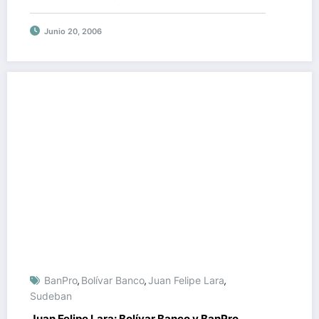
inmobiliario del país
Junio 20, 2006
BanPro
Bolívar Banco
Juan Felipe Lara
,
,
,
Sudeban
Juan Felipe Lara: Bolívar Banco y BanPro