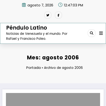
Saltar
agosto 7, 2026
12:47:04 PM
al
contenido
Péndulo Latino
Noticias de Venezuela y el mundo. Por
Rafael y Francisco Poleo.
Mes:
agosto 2006
Portada
»
Archivo de agosto 2006
Banco de Gustavo Marturet reportó 56% de participación en fondos 