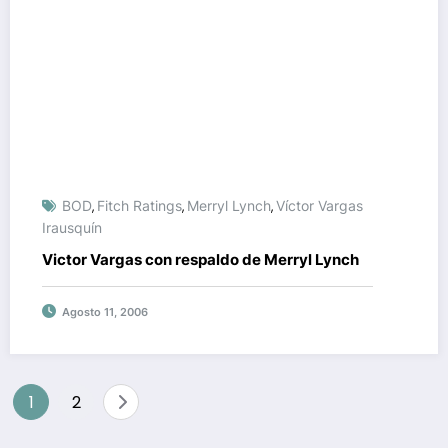
BOD
Fitch Ratings
Merryl Lynch
Víctor Vargas
,
,
,
Irausquín
Victor Vargas con respaldo de Merryl Lynch
Agosto 11, 2006
Paginación
1
2
de