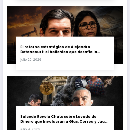
El retorno estratégico de Alejandro
Betancourt: el bolichico que desafía la
justicia y renueva su poder en la industria
julio 20, 2026
petrolera venezolana
Salcedo Revela Chats sobre Lavado de
Dinero que Involucran a Glas, Correa y Juan
Fernando Petro en el Caso Magnicidio
julio 14, 2026