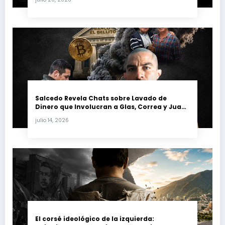
petrolera venezolana
Salcedo Revela Chats sobre Lavado de
Dinero que Involucran a Glas, Correa y Juan
Fernando Petro en el Caso Magnicidio
julio 14, 2026
El corsé ideológico de la izquierda: