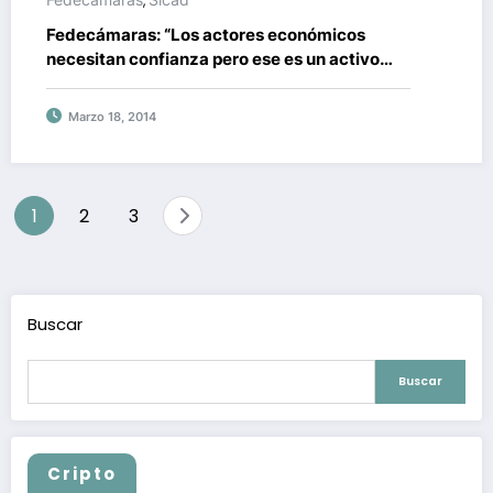
,
Fedecámaras: “Los actores económicos
necesitan confianza pero ese es un activo
que está escaso”
Marzo 18, 2014
Paginación
1
2
3
de
entradas
Buscar
Buscar
Cripto