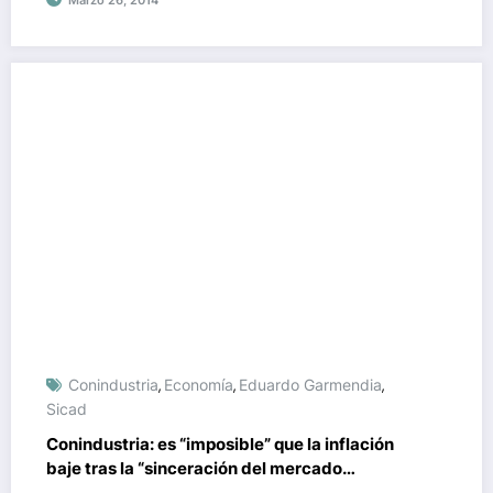
Marzo 26, 2014
Conindustria
Economía
Eduardo Garmendia
,
,
,
Sicad
Conindustria: es “imposible” que la inflación
baje tras la “sinceración del mercado
cambiario”