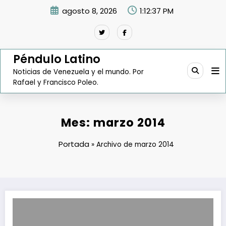
Saltar
agosto 8, 2026
1:12:38 PM
al
contenido
Péndulo Latino
Noticias de Venezuela y el mundo. Por
Rafael y Francisco Poleo.
Mes:
marzo 2014
Portada
»
Archivo de marzo 2014
La compra mínima en el Sicad 2 es de $1.000