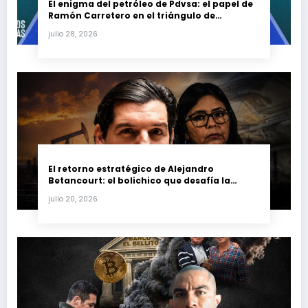
El enigma del petróleo de Pdvsa: el papel de
Ramón Carretero en el triángulo de
Carretero y su impacto en Venezuela y Cuba
julio 28, 2026
El retorno estratégico de Alejandro
Betancourt: el bolichico que desafía la
justicia y renueva su poder en la industria
julio 20, 2026
petrolera venezolana