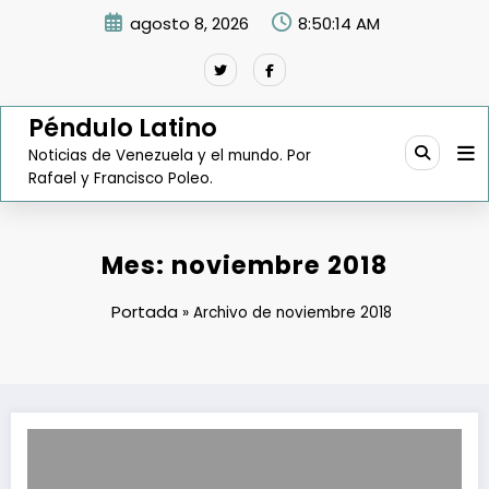
Saltar
agosto 8, 2026
8:50:15 AM
al
contenido
Péndulo Latino
Noticias de Venezuela y el mundo. Por
Rafael y Francisco Poleo.
Mes:
noviembre 2018
Portada
»
Archivo de noviembre 2018
Gobierno de Venezuela resolvió controversia con la minera Crystallex