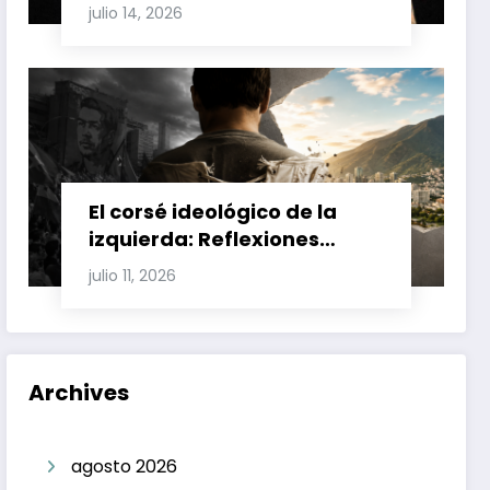
Involucran a Glas, Correa y
julio 14, 2026
Juan Fernando Petro en el
Caso Magnicidio
El corsé ideológico de la
izquierda: Reflexiones
sobre el fracaso chavista y
julio 11, 2026
la crisis moral en América
Latina
Archives
agosto 2026