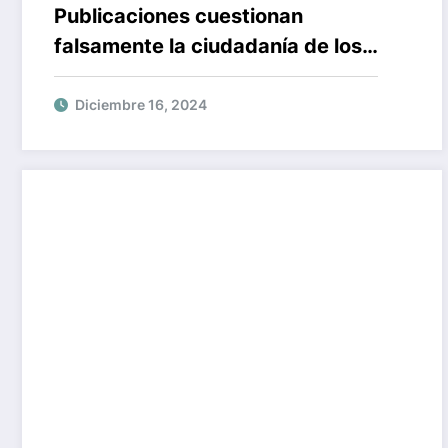
Publicaciones cuestionan
falsamente la ciudadanía de los
hijos de Trump bajo su plan de
derecho de nacimiento
Diciembre 16, 2024