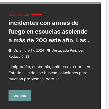
a más de 200 este año. Las soluciones a la crisis de vio
UNCATEGORIZED
incidentes con armas de
fuego en escuelas asciende
a más de 200 este año. Las
soluciones a la crisis de
,
Diciembre 17, 2024
Destacada Principal
violencia armada no llegan
Redacción28
Inmigración, economía, política exterior… en
Estados Unidos se buscan soluciones para
muchos problemas, pero se…
Leer más