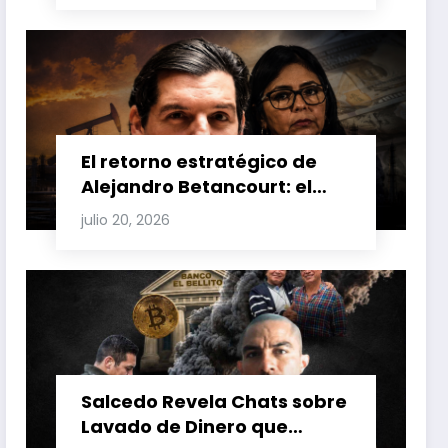
Venezuela y Cuba
El retorno estratégico de
Alejandro Betancourt: el
bolichico que desafía la
julio 20, 2026
justicia y renueva su poder
en la industria petrolera
venezolana
Salcedo Revela Chats sobre
Lavado de Dinero que