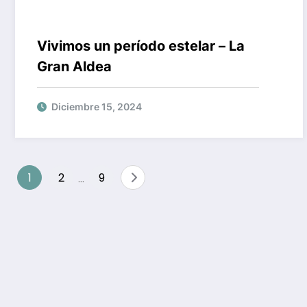
Vivimos un período estelar – La
Gran Aldea
Diciembre 15, 2024
Paginación
1
2
…
9
de
entradas