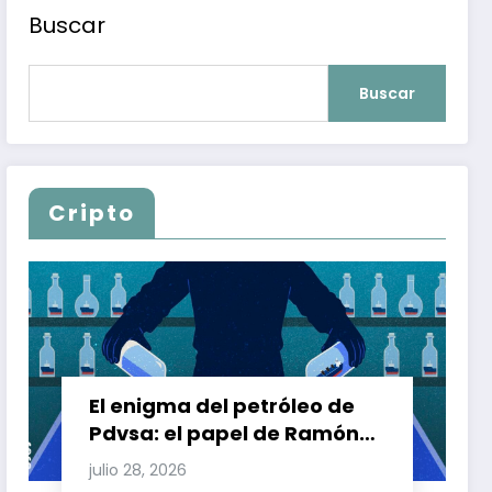
lencia armada no llegan
Buscar
Buscar
Cripto
El enigma del petróleo de
Pdvsa: el papel de Ramón
Carretero en el triángulo de
julio 28, 2026
Carretero y su impacto en