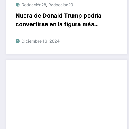
,
Redacción28
Redacción29
Nuera de Donald Trump podría
convertirse en la figura más
influyente del nuevo gobierno
norteamericano
Diciembre 16, 2024