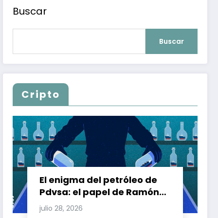
Buscar
Buscar
Cripto
El enigma del petróleo de
Pdvsa: el papel de Ramón
Carretero en el triángulo de
julio 28, 2026
Carretero y su impacto en