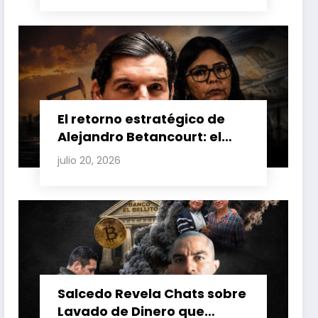
Venezuela y Cuba
El retorno estratégico de
Alejandro Betancourt: el
bolichico que desafía la
julio 20, 2026
justicia y renueva su poder
en la industria petrolera
venezolana
Salcedo Revela Chats sobre
Lavado de Dinero que