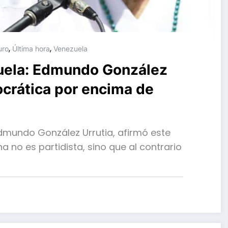
,
,
uro
Última hora
Venezuela
zuela: Edmundo González
ocrática por encima de
 Edmundo González Urrutia, afirmó este
a no es partidista, sino que al contrario