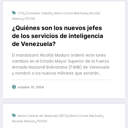
,
,
,
CVG
Diosdado Cabello
Maria Corina Machado
Nicolás
,
Maduro
PDVSA
¿Quiénes son los nuevos jefes
de los servicios de inteligencia
de Venezuela?
El mandatario Nicolás Maduro ordenó este lunes
cambios en el Estado Mayor Superior de la Fuerza
Armada Nacional Bolivariana (FANB) de Venezuela
y nombró a los nuevos militares que estarán…
octubre 15, 2024
,
,
Banco Central de Venezuela (BCV)
Maria Corina Machado
,
Nicolás Maduro
PDVSA