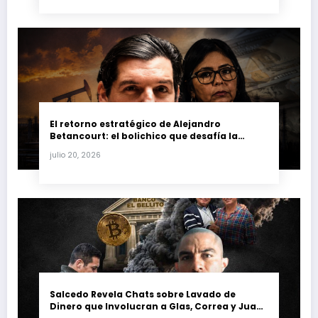
El retorno estratégico de Alejandro
Betancourt: el bolichico que desafía la
justicia y renueva su poder en la industria
julio 20, 2026
petrolera venezolana
Salcedo Revela Chats sobre Lavado de
Dinero que Involucran a Glas, Correa y Juan