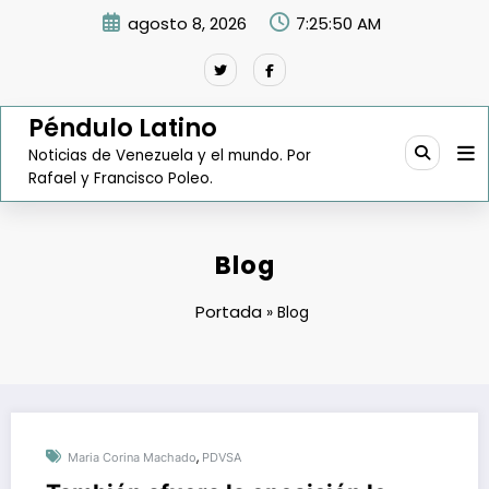
Saltar
agosto 8, 2026
7:25:51 AM
al
contenido
Péndulo Latino
Noticias de Venezuela y el mundo. Por
Rafael y Francisco Poleo.
Blog
Portada
»
Blog
,
Maria Corina Machado
PDVSA