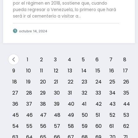
por el régimen en 2018, sostiene que, cuando
pueda regresar a Venezuela, lo primero que hará
será ir al cementerio a visitar a…
octubre 14, 2024
1
2
3
4
5
6
7
8
9
10
11
12
13
14
15
16
17
18
19
20
21
22
23
24
25
26
27
28
29
30
31
32
33
34
35
36
37
38
39
40
41
42
43
44
45
46
47
48
49
50
51
52
53
54
55
56
57
58
59
60
61
62
63
64
65
66
67
68
69
70
71