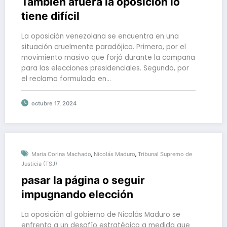
También afuera la oposición lo
tiene difícil
La oposición venezolana se encuentra en una
situación cruelmente paradójica. Primero, por el
movimiento masivo que forjó durante la campaña
para las elecciones presidenciales. Segundo, por
el reclamo formulado en…
octubre 17, 2024
,
,
Maria Corina Machado
Nicolás Maduro
Tribunal Supremo de
Justicia (TSJ)
pasar la página o seguir
impugnando elección
La oposición al gobierno de Nicolás Maduro se
enfrenta a un desafío estratégico a medida que