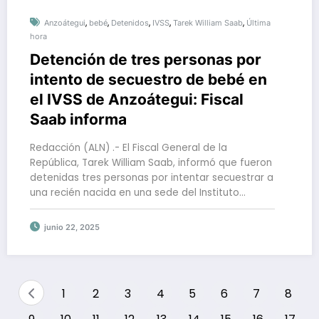
,
,
,
,
,
Anzoátegui
bebé
Detenidos
IVSS
Tarek William Saab
Última
hora
Detención de tres personas por
intento de secuestro de bebé en
el IVSS de Anzoátegui: Fiscal
Saab informa
Redacción (ALN) .- El Fiscal General de la
República, Tarek William Saab, informó que fueron
detenidas tres personas por intentar secuestrar a
una recién nacida en una sede del Instituto…
junio 22, 2025
1
2
3
4
5
6
7
8