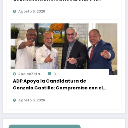
Panorama Político en República
Agosto 6, 2026
Dominicana: Tendencias y Opiniones
de los Ciudadanos
RpoleoZeta
0
ADP Apoya la Candidatura de
Gonzalo Castillo: Compromiso con el
Desarrollo Nacional y la Participación
Agosto 6, 2026
Política