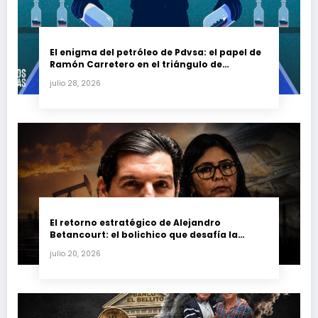
El enigma del petróleo de Pdvsa: el papel de
Ramón Carretero en el triángulo de
Carretero y su impacto en Venezuela y Cuba
julio 28, 2026
El retorno estratégico de Alejandro
Betancourt: el bolichico que desafía la
justicia y renueva su poder en la industria
julio 20, 2026
petrolera venezolana