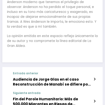
Anderson moderno que tenemos el privilegio de
observar: Anderson no ha perdido el toque personal, e
incluso en su tono más caricaturesco y exagerado, es
incapaz de alejarse emocionalmente de sus propias
tramas. A Wes Anderson le importa, le emociona esto. Y
la verdad es que a mí también.
La opinión emitida en este espacio refleja únicamente la
de su autor y no compromete la línea editorial de La
Gran Aldea.
Entrada anterior
Audiencia de Jorge Glas en el caso
Reconstrucción de Manabí se difiere por
falta de pericia psiquiátrica y
Siguiente entrada
recusaciones de jueces
Fin del Parole Humanitario: Más de
500,000 Migrantes en Riesgo de