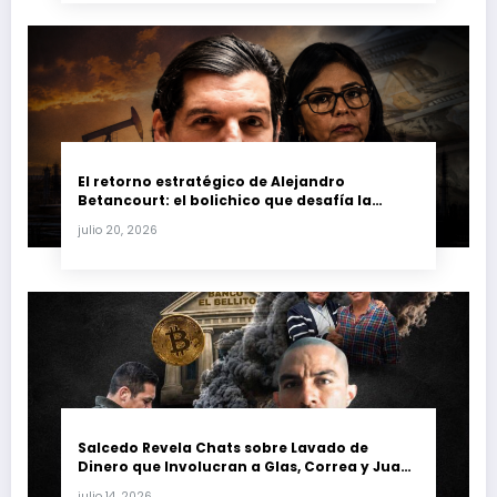
El retorno estratégico de Alejandro
Betancourt: el bolichico que desafía la
justicia y renueva su poder en la industria
julio 20, 2026
petrolera venezolana
Salcedo Revela Chats sobre Lavado de
Dinero que Involucran a Glas, Correa y Juan
Fernando Petro en el Caso Magnicidio
julio 14, 2026