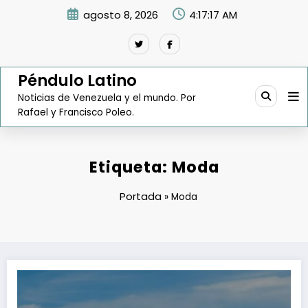
Saltar
agosto 8, 2026
4:17:17 AM
al
contenido
Péndulo Latino
Noticias de Venezuela y el mundo. Por
Rafael y Francisco Poleo.
Etiqueta: Moda
Portada
»
Moda
El impresionante físico de Verónica Figuera desata la locura en redes