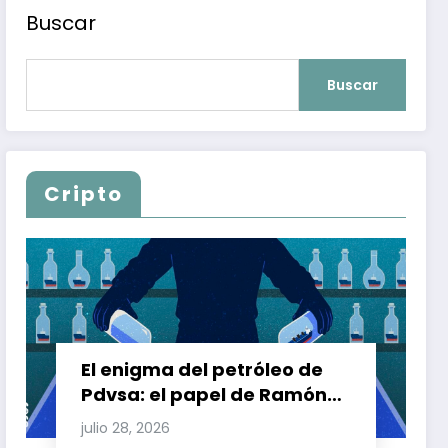
Buscar
Buscar
Cripto
El enigma del petróleo de
Pdvsa: el papel de Ramón
Carretero en el triángulo de
julio 28, 2026
Carretero y su impacto en