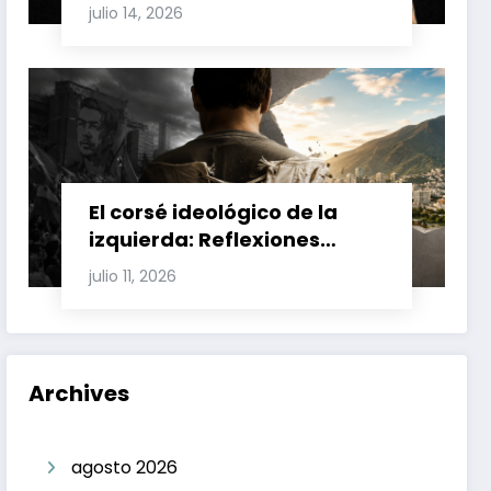
Involucran a Glas, Correa y
julio 14, 2026
Juan Fernando Petro en el
Caso Magnicidio
El corsé ideológico de la
izquierda: Reflexiones
sobre el fracaso chavista y
julio 11, 2026
la crisis moral en América
Latina
Archives
agosto 2026