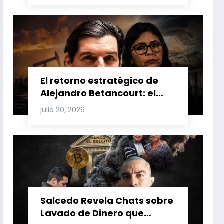
Venezuela y Cuba
El retorno estratégico de
Alejandro Betancourt: el
bolichico que desafía la
julio 20, 2026
justicia y renueva su poder
en la industria petrolera
venezolana
Salcedo Revela Chats sobre
Lavado de Dinero que