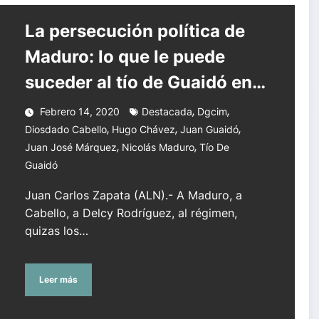
 suceder al tío de Guaidó en Venezuela
La persecución política de
Maduro: lo que le puede
suceder al tío de Guaidó en
Venezuela
,
,
Febrero 14, 2020
Destacada
Dgcim
,
,
,
Diosdado Cabello
Hugo Chávez
Juan Guaidó
,
,
Juan José Márquez
Nicolás Maduro
Tío De
Guaidó
Juan Carlos Zapata (ALN).- A Maduro, a
Cabello, a Delcy Rodríguez, al régimen,
quizas los…
Leer más