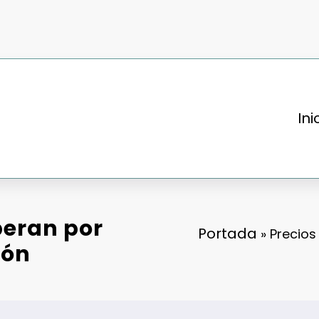
Ini
peran por
Portada
»
Precios
ión