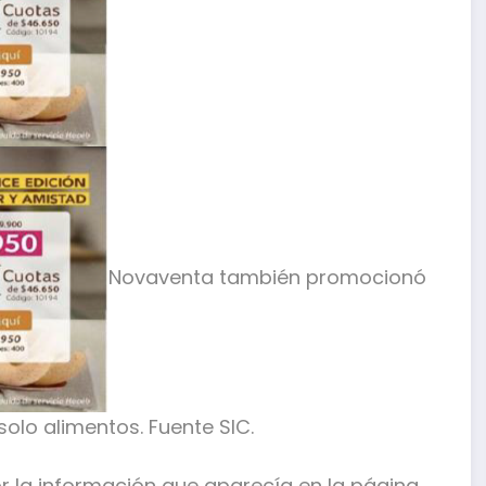
Novaventa también promocionó
olo alimentos. Fuente SIC.
 la información que aparecía en la página