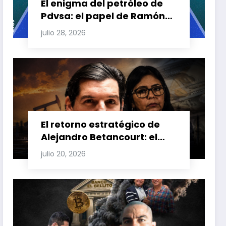
El enigma del petróleo de
Pdvsa: el papel de Ramón
Carretero en el triángulo de
julio 28, 2026
Carretero y su impacto en
Venezuela y Cuba
El retorno estratégico de
Alejandro Betancourt: el
bolichico que desafía la
julio 20, 2026
justicia y renueva su poder
en la industria petrolera
venezolana