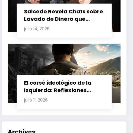
Salcedo Revela Chats sobre
Lavado de Dinero que
Involucran a Glas, Correa y
julio 14, 2026
Juan Fernando Petro en el
Caso Magnicidio
El corsé ideológico de la
izquierda: Reflexiones
sobre el fracaso chavista y
julio 11, 2026
la crisis moral en América
Latina
Archives