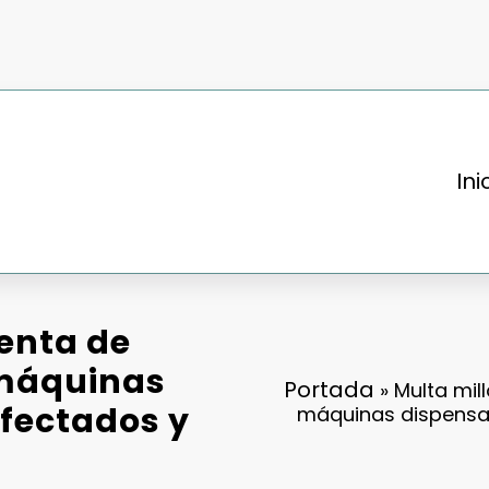
Ini
enta de
 máquinas
Portada
»
Multa mil
afectados y
máquinas dispensad