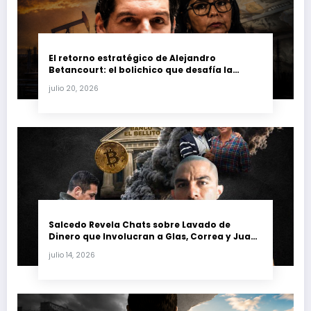
El retorno estratégico de Alejandro
Betancourt: el bolichico que desafía la
justicia y renueva su poder en la industria
julio 20, 2026
petrolera venezolana
Salcedo Revela Chats sobre Lavado de
Dinero que Involucran a Glas, Correa y Juan
Fernando Petro en el Caso Magnicidio
julio 14, 2026