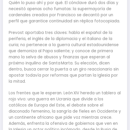
Quién lo puso ahí y por qué. El cónclave duró dos días y
necesitó apenas ocho fumatas: la supermayoría de
cardenales creados por Francisco se decantó por un
perfil que garantice continuidad sin réplica fotocopiada.
Prevost aportaba tres claves: habla el español de la
periferia, el inglés de la diplomacia y el italiano de la
curia; no pertenece a la guerra cultural estadounidense
que demoniza al Papa saliente; y conoce de primera
mano la selva de abusos y finanzas que esperan al
próximo inquilino de Santa Marta. Su elección, dicen
dentro, busca cerrar la puerta a un giro reaccionario sin
apostar todavía por reformas que partan la Iglesia por
la mitad.
Los frentes que le esperan. León XIV hereda un tablero al
rojo vivo: una guerra en Ucrania que divide a los
católicos de Europa del Este, el debate sobre el
diaconado femenino, la sangría de fieles en Occidente y
un continente africano que pide voz mientras crece.
Además, enfrenta la ofensiva de gobiernos que ven en
la Iglesia un actor político incómodo, desde la Rusia de