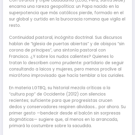
Con 69 años y triple ciudadanía (EEUU, Perú, Santa Sede)
encarna una rareza geopolítica: un Papa nacido en la
superpotencia que más católicos pierde, formado en el
sur global y curtido en la burocracia romana que vigila el
resto.
Continuidad pastoral, incógnita doctrinal. Sus discursos
hablan de “Iglesia de puertas abiertas” y de obispos “sin
corona de príncipes”, una sintonía pastoral con
Francisco. ¿Y sobre los nudos calientes? Quienes lo
tratan lo describen como prudente: partidario de seguir
consultando a laicos y mujeres, pero menos proclive al
micrófono improvisado que hacía temblar a los curiales.
En materia LGTBQ, su historial mezcla críticas a la
“cultura pop” de Occidente (2012) con silencios
recientes; suficiente para que progresistas crucen
dedos y conservadores respiren alividaos… por ahora. Su
primer gesto —bendecir desde el balcón sin sorpresas
dogmáticas— sugiere que, al menos en la arrancada,
primará la costumbre sobre la sacudida.