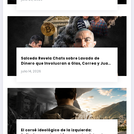
petrolera venezolana
Salcedo Revela Chats sobre Lavado de
Dinero que Involucran a Glas, Correa y Juan
Fernando Petro en el Caso Magnicidio
julio 14, 2026
El corsé ideológico de la izquierda: